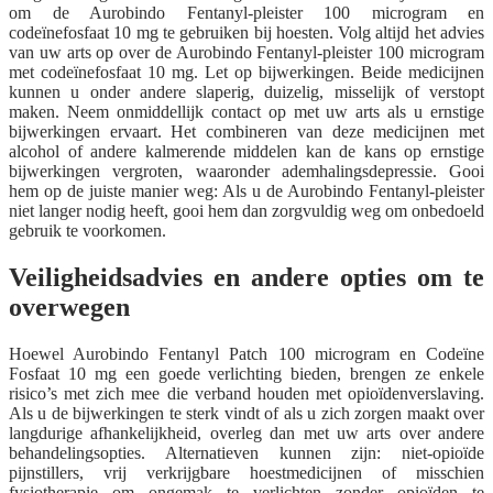
om de Aurobindo Fentanyl-pleister 100 microgram en
codeïnefosfaat 10 mg te gebruiken bij hoesten. Volg altijd het advies
van uw arts op over de Aurobindo Fentanyl-pleister 100 microgram
met codeïnefosfaat 10 mg. Let op bijwerkingen. Beide medicijnen
kunnen u onder andere slaperig, duizelig, misselijk of verstopt
maken. Neem onmiddellijk contact op met uw arts als u ernstige
bijwerkingen ervaart. Het combineren van deze medicijnen met
alcohol of andere kalmerende middelen kan de kans op ernstige
bijwerkingen vergroten, waaronder ademhalingsdepressie. Gooi
hem op de juiste manier weg: Als u de Aurobindo Fentanyl-pleister
niet langer nodig heeft, gooi hem dan zorgvuldig weg om onbedoeld
gebruik te voorkomen.
Veiligheidsadvies en andere opties om te
overwegen
Hoewel Aurobindo Fentanyl Patch 100 microgram en Codeïne
Fosfaat 10 mg een goede verlichting bieden, brengen ze enkele
risico’s met zich mee die verband houden met opioïdenverslaving.
Als u de bijwerkingen te sterk vindt of als u zich zorgen maakt over
langdurige afhankelijkheid, overleg dan met uw arts over andere
behandelingsopties. Alternatieven kunnen zijn: niet-opioïde
pijnstillers, vrij verkrijgbare hoestmedicijnen of misschien
fysiotherapie om ongemak te verlichten zonder opioïden te