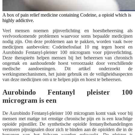
A box of pain relief medicine containing Codeine, a opioid which is
highly addictive.
Veel mensen noemen pijnverlichting en hoestbeheersing als
veelvoorkomende problemen waarvoor soms bepaalde medicijnen
nodig zijn. Om deze problemen aan te pakken, worden vaak twee
medicijnen aanbevolen: Codeïnefosfaat 10 mg tegen hoest en
Aurobindo Fentanyl-pleister 100 microgram voor pijnverlichting.
Deze therapieën helpen mensen bij het beheersen van chronisch
ongemak en aanhoudende hoest veroorzaakt door verschillende
medische aandoeningen. Dit artikel onderzoekt de
werkingsmechanismen, het juiste gebruik en de veiligheidsaspecten
van deze medicijnen om u te helpen pijn en hoest te beheersen.
Aurobindo Fentanyl pleister 100
microgram is een
De Aurobindo Fentanyl-pleister 100 microgram komt vaak voor bij
mensen met matige tot ernstige chronische pijn en is een krachtige
opioïde pijnstiller. De synthetische opioïde fentanylbehandelingen
verstoren pijnsignalen door zich te binden aan de opioïden die in de
hersenen van het lichaam worden gekweekt. De pleister is