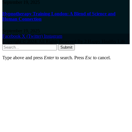
September 19, 2025
Hypnotherapy Training London: A Blend of Science and
Human Connection
September 19, 2025
Facebook
X (Twitter)
Instagram
Copyright © 2024. All Rights Reserved By 2 Happy Healthy Life
Submit
Type above and press
Enter
to search. Press
Esc
to cancel.