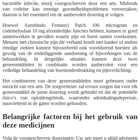
bacteriële infectie, tenzij voorgeschreven door een arts. Misbruik
van codeïne kan ernstige gezondheidsproblemen veroorzaken;
daarom is het essentieel om de aanbevolen dosering te volgen.
Hoewel Aurobindo Fentanyl Patch 100 microgram en
codeïnefosfaat 10 mg afzonderlijke functies hebben, kunnen ze goed
samenwerken in gevallen waarin pijn en hoest samen voorkomen.
Mensen met chronische pijn die verband houdt met kanker of andere
ernstige ziekten kunnen bijvoorbeeld ook voortdurend hoesten als
gevolg van de onderliggende aandoening of bijwerkingen van de
behandeling. In dergelijke situaties kunnen deze twee
geneesmiddelen in combinatie worden aanbevolen voor een
volledige behandeling van hoestonderdrukking en pijnverlichting.
Het combineren van deze geneesmiddelen moet gebeuren onder
toezicht van een arts. De zorgverlener zal ervoor zorgen dat voor elk
geneesmiddel de juiste dosering wordt gebruikt en dat de potentiële
risico’s van opioïdengebruik, waaronder ademhalingsdepressie,
nauwlettend in de gaten worden gehouden.
Belangrijke factoren bij het gebruik van
deze medicijnen
Volg de voorgeschreven doseringen: Uw arts moet u altijd adviseren